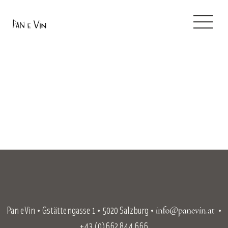
Kontakt / Reservierung
Speisenkarte
Home
Pan eVin • Gstättengasse 1 • 5020 Salzburg •
•
+43 (0)662 844 666